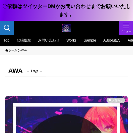
ご依頼はツイッターDMかお問い合わせまでお願いいたし
ます。
メニュー
Top
歌唱依頼
お問い合わせ
Works
Sample
ABsolutES
Adu
ホーム
AWA
AWA
– tag –
お知らせ