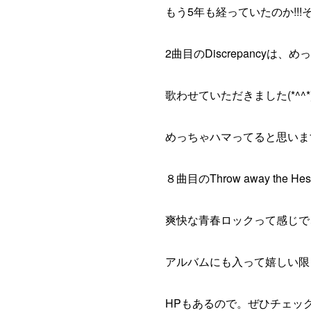
もう5年も経っていたのか!!
2曲目の
Discrepancy
歌わせていただきました(*^^*
めっちゃハマってると思いま
８曲目の
Throw away the Hesi
爽快な青春ロックって感じで
アルバムにも入って嬉しい限りで
HPもあるので。ぜひチェッ