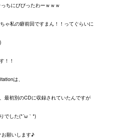
!そっちにびびったわーｗｗｗ
は、めっちゃ私の癖前回ですまん！！ってぐらいに
)
す！！
tation
は、
、最初別のCDに収録されていたんですが
した(*´ω｀*)
クお願いします♪