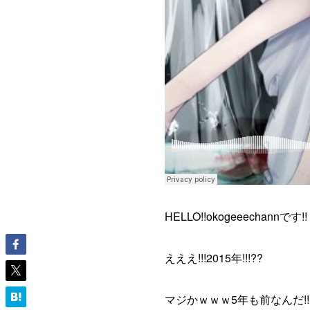
HELLO!!okogeeechannです!!
えええ!!!2015年!!!??
マジかｗｗｗ5年も前なんだ!!