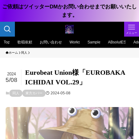
ご依頼はツイッターDMかお問い合わせまでお願いいたし
ます。
メニュー
Top
歌唱依頼
お問い合わせ
Works
Sample
ABsolutES
Adu
ホーム
同人
Eurobeat Union様「EUROBAKA
2024
5/08
ICHIDAI VOL.29」
2024-05-08
同人
東方カバー